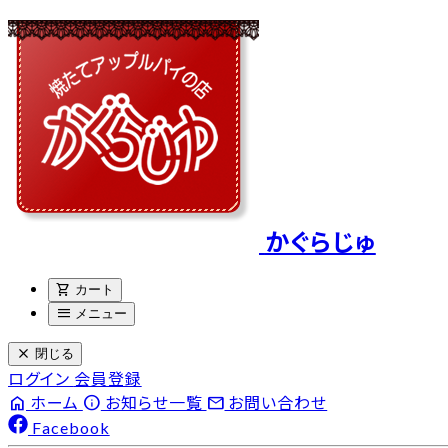
かぐらじゅ
shopping_cart
カート
menu
メニュー
close
閉じる
ログイン
会員登録
home
info
email
ホーム
お知らせ一覧
お問い合わせ
Facebook