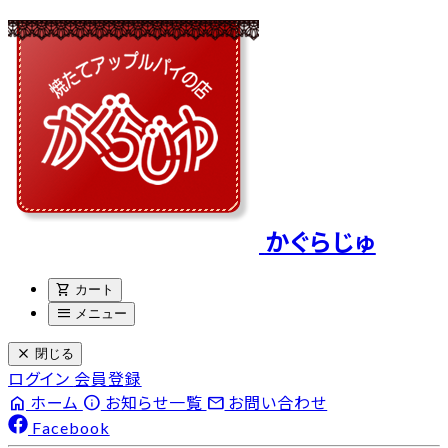
かぐらじゅ
shopping_cart
カート
menu
メニュー
close
閉じる
ログイン
会員登録
home
info
email
ホーム
お知らせ一覧
お問い合わせ
Facebook